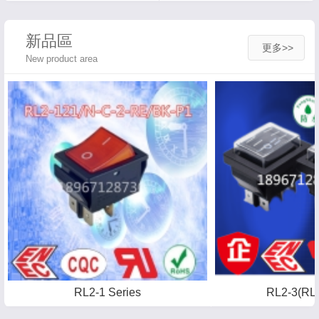
新品區
更多>>
New product area
RL2-1 Series
RL2-3(RL2