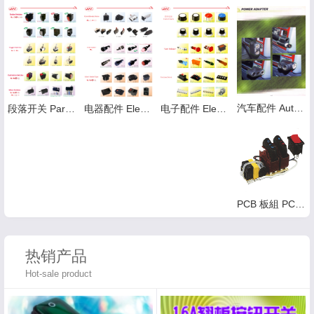
汽车配件 Auto parts
段落开关 Paragraph switch
电器配件 Electrical fitting
电子配件 Electronic components
PCB 板組 PCB component
热销产品
Hot-sale product